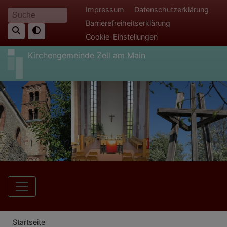
Direkt
Fußbereichsmenü
Impressum
Datenschutzerklärung
Suche
zum
Barrierefreiheitserklärung
Inhalt
Cookie-Einstellungen
Kirchengemeinde Zell am Main
Hauptnavigation
Breadcrumb
Startseite