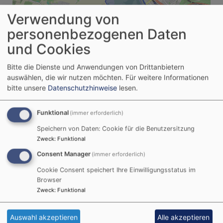
Verwendung von
personenbezogenen Daten
und Cookies
Bitte die Dienste und Anwendungen von Drittanbietern
auswählen, die wir nutzen möchten.
Für weitere Informationen
i
bitte unsere
Datenschutzhinweise
lesen.
Funktional
(immer erforderlich)
Sanierung der Versöhnungskirche
Speichern von Daten: Cookie für die Benutzersitzung
Zweck
:
Funktional
Nach 2 Jahren Baustelle konnte im Dezember 2024
Consent Manager
(immer erforderlich)
die Maßnahme zur Sanierung der Versöhnungskirche
erfolgreich abgeschlossen werden.
Cookie Consent speichert Ihre Einwilligungsstatus im
Browser
Bis dahin war offen, ob wir die Versöhnungskirche,
Zweck
:
Funktional
früher Klosterkirche Unterzell aus dem 13.Jh.,
erhalten können oder nicht. Wären die
Auswahl akzeptieren
Alle akzeptieren