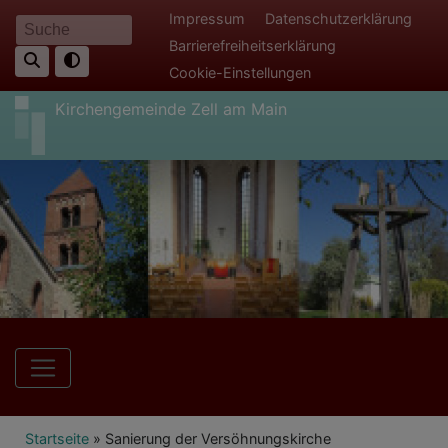
Direkt
Fußbereichsmenü
Impressum
Datenschutzerklärung
Suche
zum
Barrierefreiheitserklärung
Inhalt
Cookie-Einstellungen
Kirchengemeinde Zell am Main
Hauptnavigation
Breadcrumb
Startseite
Sanierung der Versöhnungskirche