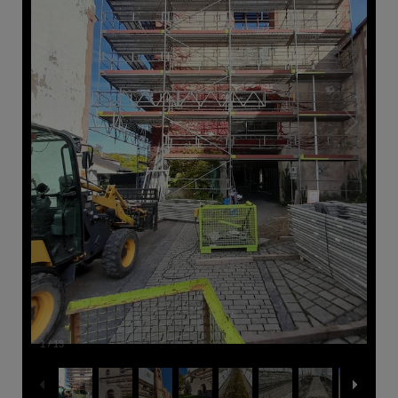
1
/
13