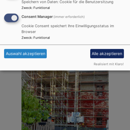
Speichern von Daten: Cookie für die Benutzersitzung
Zweck
:
Funktional
Consent Manager
(immer erforderlich)
Cookie Consent speichert Ihre Einwilligungsstatus im
Browser
Zweck
:
Funktional
Auswahl akzeptieren
Alle akzeptieren
Realisiert mit Klaro!