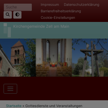
Direkt
Fußbereichsmenü
Impressum
Datenschutzerklärung
Suche
zum
Barrierefreiheitserklärung
Inhalt
Cookie-Einstellungen
Kirchengemeinde Zell am Main
Hauptnavigation
Breadcrumb
Startseite
Gottesdienste und Veranstaltungen