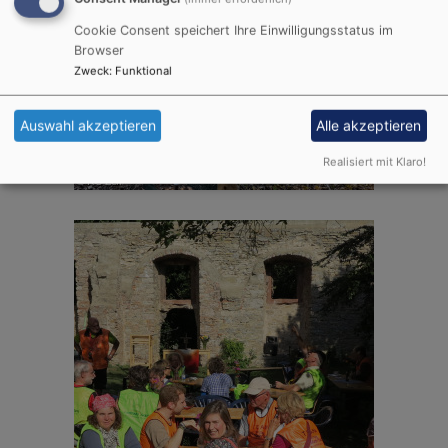
Cookie Consent speichert Ihre Einwilligungsstatus im
Browser
Zweck
:
Funktional
Auswahl akzeptieren
Alle akzeptieren
Realisiert mit Klaro!