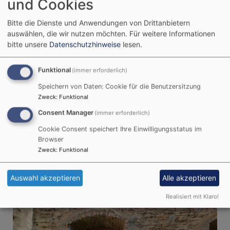
und Cookies
Joachim Kipke unterstützte mit einem großzügigen
Zuschuss die nötigen Maßnahmen zum Erhalt des
Bitte die Dienste und Anwendungen von Drittanbietern
Baudenkmals. Ein Wahrzeichen mit einer
auswählen, die wir nutzen möchten.
Für weitere Informationen
Ausstrahlung über die Ortsgrenzen hinaus. Ein
bitte unsere
Datenschutzhinweise
lesen.
Wahrzeichen, zu dessen Erhalt auch die
Nachbargemeinden Margetshöchheim und
Funktional
(immer erforderlich)
Erlabrunn, der Dekanatsbezirk Würzburg, die
Speichern von Daten: Cookie für die Benutzersitzung
Evangelische Landeskirche, der Bezirk und die
Zweck
:
Funktional
Landesstiftung Denkmalschutz beitrugen. Die
Sanierung wird ca. 800.000 € kosten. Ein Betrag
Consent Manager
(immer erforderlich)
von 250.000 € konnte noch nicht aufgebracht
Cookie Consent speichert Ihre Einwilligungsstatus im
werden. Dafür wirbt die Kirchengemeinde um
Browser
weitere Unterstützung.
Zweck
:
Funktional
Auswahl akzeptieren
Alle akzeptieren
Realisiert mit Klaro!