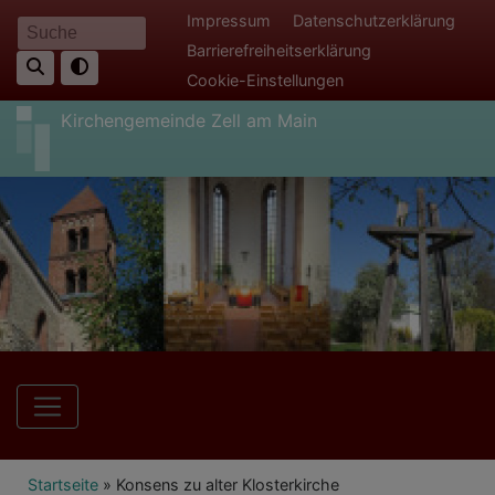
Direkt
Fußbereichsmenü
Impressum
Datenschutzerklärung
Suche
zum
Barrierefreiheitserklärung
Inhalt
Cookie-Einstellungen
Kirchengemeinde Zell am Main
Hauptnavigation
Breadcrumb
Startseite
Konsens zu alter Klosterkirche