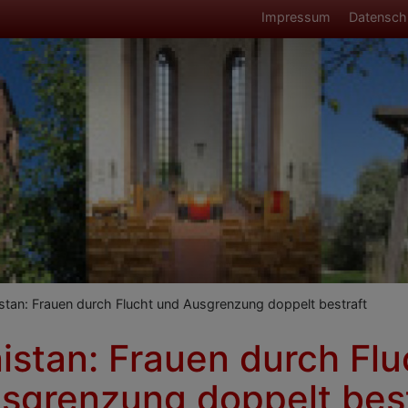
Fußbereich
Impressum
Datensch
umb
tan: Frauen durch Flucht und Ausgrenzung doppelt bestraft
istan: Frauen durch Flu
sgrenzung doppelt best