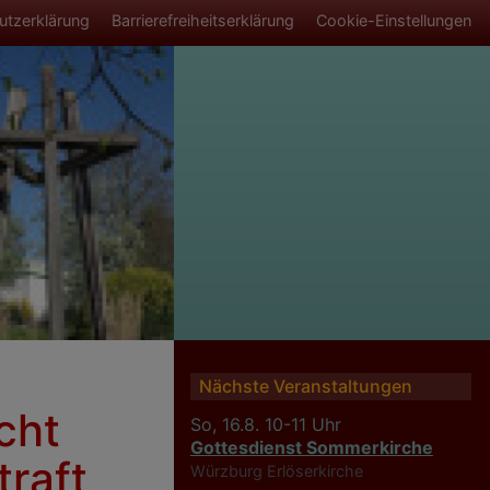
smenü
utzerklärung
Barrierefreiheitserklärung
Cookie-Einstellungen
Nächste Veranstaltungen
cht
So, 16.8. 10-11 Uhr
Gottesdienst Sommerkirche
raft
Würzburg
Erlöserkirche